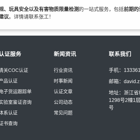
规、玩具安全以及有害物质限量检测
的一站式服务，包括
前期的
建议
。详情请联系张工！
认证服务
新闻资讯
联系我们
清关COC认证
行业资讯
手机：13336
产品认证
时事新闻
邮箱：
david.
电子货运跟踪单
认证文章
地址：浙江省
1298号2幢1
实验室鉴证咨询
公司动态
号
体系认证
常见问题
证书查询