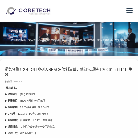
行业资讯
我们始终以客户需求为核心，持续提供创新解决方案与行业最新资讯，助力客户把握发展机遇，共享科技未来。
紧急预警！2,4-DNT被列入REACH限制清单，修订法规将于2026年5月11日生
效
发布时间：2026-05-06
| 核心速览：
▶
法规编号
：(EU) 2026/859
▶
新增条目
：REACH附件XVII第83项
▶
限制物质
：2,4-二硝基甲苯（2,4-DNT）
▶
CAS号
：121-14-2 / EC号：204-450-0
▶
限制浓度
：限量要求小于0.1%（按重量计）
▶
适用对象
：专业用户或普通公众使用的物品
▶
法规生效
：2026年5月11日