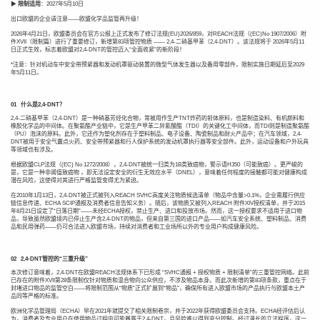
▶
限制适用
：2027年5月10日
出口欧盟的企业请注意——欧盟化学品监管再升级！
2026年4月21日，欧盟委员会在官方公报上正式发布了修订法规(EU)2026/859，对REACH法规（(EC)No 1907/2006）附
件XVII（限制篇）进行了重要修订，新增第83项管控物质 —— 2,4-二硝基甲苯（2,4-DNT）。该法规将于 2026年5月11
日正式生效，标志着欧盟对2,4-DNT的管控迈入“全面收紧”的新阶段！
*注意：针对机动车中安全带预紧器和发动机罩驱动装置的微型气体发生器以及备用零部件，限制实施日期延后至2029
年5月11日。
0
1
什么是2,4-DNT？
2,4-二硝基甲苯（2,4-DNT）是一种硝基芳烃化合物，常被用作生产TNT炸药的前体原料，也是制造染料、有机颜料和
橡胶化学品的中间体。在聚氨酯产业链中，它是生产甲苯二异氰酸酯（TDI）的关键化工中间体，而TDI则是制造聚氨酯
（PU）泡沫的原料。此外，它还作为塑化剂存在于塑料制品、电子设备、陶瓷制品和耐火产品中；在汽车领域，2,4-
DNT被用于安全气囊点火药、安全带预紧器和行人保护系统的发动机罩执行器等安全部件。此外，运动设备和户外玩具
等领域也有涉及。
根据欧盟CLP法规（(EC) No 1272/2008），2,4-DNT被统一归类为1B类致癌物，警示语H350（可能致癌）。更严峻的
是，它是一种非阈值致癌物 ，即无法设定安全的衍生无效应水平（DNEL），意味着任何程度的接触都可能对健康构成
潜在风险，这使得对其进行严格监管变得尤为紧迫。
在2010年1月13日，2,4-DNT被正式被列入REACH SVHC高度关注物质候选清单（物品中含量>0.1%，企业需履行供应
链信息传递、ECHA SCIP通报及消费者信息告知义务）。随后，该物质又被列入REACH 附件XIV授权清单，并于2015
年8月21日设定了“日落日期”——未经ECHA授权，禁止生产、进口和投放市场。然而，这一授权要求不适用于进口物
品，导致虽然欧盟境内已停止生产含2,4-DNT的物品，但来自第三国的进口产品——如汽车安全系统、塑料制品、消费
品和民用弹药——仍可合法进入欧盟市场，持续对消费者和工业场所以外的专业用户构成健康风险。
0
2
2,4-DNT管控的“三重升级”
本次修订意味着，2,4-DNT在欧盟REACH法规体系下已形成 “SVHC通报 + 授权物质 + 限制清单”的三重管控网络。此前
已存在的附件XVII第28条限制仅针对物质和混合物向公众供应，不涉及物品本身。而此次新增的第83项条款，重点在于
封堵进口物品的监管空白——将限制范围从“物质”正式扩展到“物品”，确保所有进入欧盟市场的产品执行与欧盟本土产
品同等严格的标准。
欧洲化学品管理局（ECHA）早在2021年就提交了相关限制卷宗，并于2022年获得欧盟委员会支持。ECHA经评估后认
为，消费者及专业用户在使用物品过程中可能暴露于2,4-DNT，且风险难以得到充分控制。经过漫长的立法程序，这一