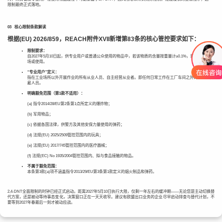
限制最终正式落地。
0
3
核心限制条款解读
根据(EU) 2026/859，REACH附件XVII新增第83条的核心管控要求如下：
限制要求：
自2027年5月10日起，供专业用户或普通公众使用的物品中，若该物质的含量按重量计≥0.1%，则不得投放市
场或使用。
“专业用户”定义：
指在工业场所以外开展作业的所有从业人员、自主经营从业者。即任何日常工作在工厂车间之外的工人或自
雇人员。
明确豁免范围（第1款不适用）：
(a) 指令2014/28/EU第2条第1点所定义的爆炸物；
(b) 军用物品；
(c) 依据各国法律，供警方及其他安保力量使用的弹药；
(d) 法规(EU) 2025/2509管控范围内的玩具；
(e) 法规(EU) 2017/745管控范围内的医疗器械；
(f) 法规(EC) No 1935/2004管控范围内、拟与食品接触的物品。
不属于豁免范围：
本条第3款(a)项不涵盖指令2013/29/EU第3条第1款定义的烟火制品和弹药。
2,4-DNT全面限制的时钟已经正式启动。距离2027年5月10日执行大限，仅剩一年左右的缓冲期——无论您是主动切换替
代方案，还是被动等待事态变化，决策窗口正在一天天收窄。建议有欧盟出口业务的企业尽早启动排查与替代计划，不
要等到2027年春最后一刻才被动应战。